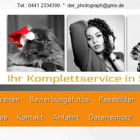
Sommer, der Pro
fotos
zeiten
Bewerbungsfotos
Passbilder
tos
Kontakt
Anfahrt
Datenschutz