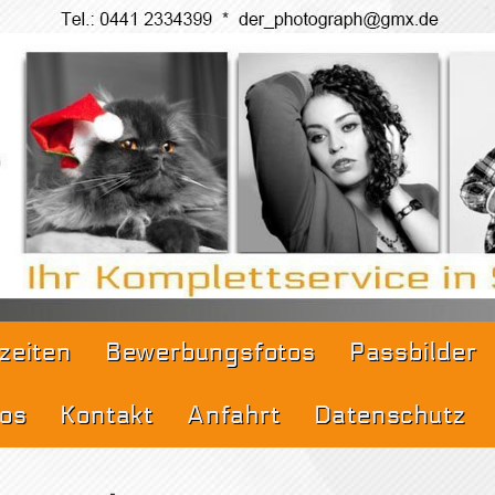
Sommer, der Pro
fotos
zeiten
Bewerbungsfotos
Passbilder
tos
Kontakt
Anfahrt
Datenschutz