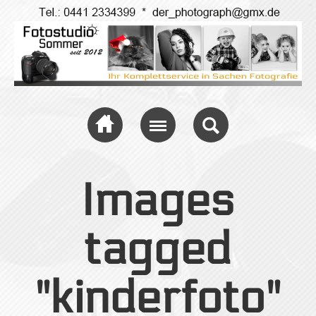
Fotostudio Sommer,
der Profi für
Bewerbungsfotos
Images
tagged
"kinderfoto"